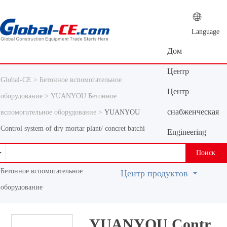
Language
Дом
Центр
Global-CE >
Бетонное вспомогательное
новостей
Центр
оборудование >
YUANYOU Бетонное
продуктов
снабженческая
вспомогательное оборудование >
YUANYOU
Control system of dry mortar plant/ concret batchi
платформа
Engineering
Machinery
Поиск
Vocabulary
Бетонное вспомогательное
Центр продуктов
оборудование
YUANYOU Contr