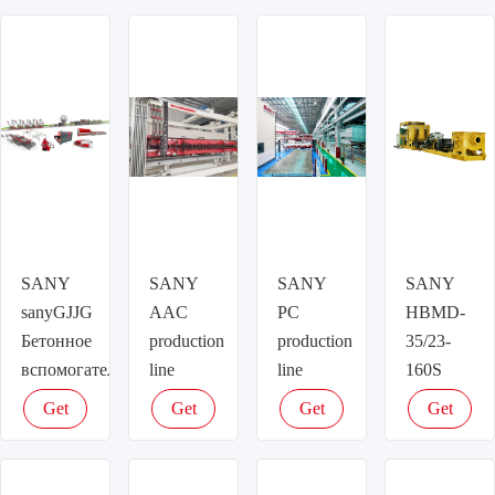
SANY
SANY
SANY
SANY
sanyGJJG
AAC
PC
HBMD-
Бетонное
production
production
35/23-
вспомогательное
line
line
160S
оборудование
Бетонное
Бетонное
Explosion-
Get
Get
Get
Get
вспомогательное
вспомогательное
proof
latest
latest
latest
latest
оборудование
оборудование
Бетонное
price
price
price
price
вспомогате