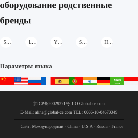
оборудование родственные
бренды
SANY Бетонное вспомогательное оборудование
Liebherr Бетонное вспомогательное оборудование
YUANYOU Бетонное вспомогательное оборудование
Shantui Janeoo Бетонное вспомогательное оборудование
HONGDA Бетонное вспомогательное оборудование
Параметры языка
中
English
русский
français
español
português
हिन्दी
Deutsch
عربي
文
站
京ICP备20029371号-1
О Global-ce.com
E-Mail: alina@global-ce.com
TEL: 0086-10-84673349
Сайт: Международный
- China
- U.S.A
- Russia
- France
- Spain
- Portugal
- India
- Germany
- Saudi Arabia
-