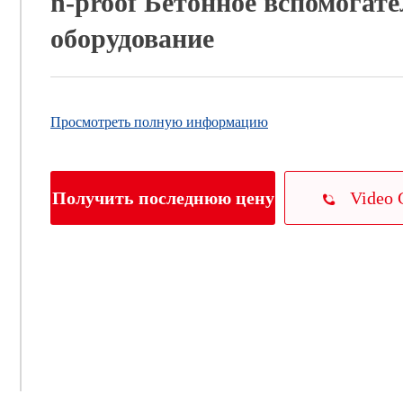
n-proof Бетонное вспомогат
оборудование
Просмотреть полную информацию
Video 
Получить последнюю цену