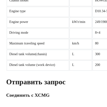
Chassis model
HOWOZZ
Engine type
D10.34-
Engine power
kW/r/min
249/190
Driving mode
8×4
Maximum traveling speed
km/h
80
Diesel tank volume(chassis)
L
300
Diesel tank volume (work device)
L
200
Отправить запрос
Соединить с XCMG