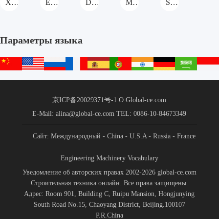
XCMG Синхронный чип Sealer
EA Синхронный чип Sealer
DAGANG Синхронный чип Sealer
METONG Синхронный чип Sealer
STARRY Синхронный чип Sealer
Параметры языка
中
English
русский
français
español
português
हिन्दी
Deutsch
عربي
文
站
京ICP备20029371号-1
О Global-ce.com
E-Mail: alina@global-ce.com
TEL: 0086-10-84673349
Сайт: Международный
- China
- U.S.A
- Russia
- France
- Spain
- Portugal
- India
- Germany
- Saudi Arabia
-
Engineering Machinery Vocabulary
Indonesia
Уведомление об авторских правах 2002-2026 global-ce.com
Строительная техника онлайн. Все права защищены.
Адрес: Room 901, Building C, Ruipu Mansion, Hongjunying
South Road No.15, Chaoyang District, Beijing.100107
P.R.China