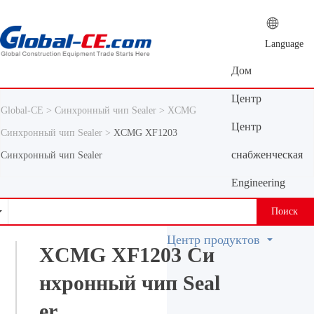
Language
Дом
Центр
Global-CE >
Синхронный чип Sealer >
XCMG
новостей
Центр
Синхронный чип Sealer >
XCMG XF1203
продуктов
снабженческая
Синхронный чип Sealer
платформа
Engineering
Machinery
Поиск
Vocabulary
Центр продуктов
XCMG XF1203 Си
нхронный чип Seal
er