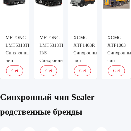
METONG
METONG
XCMG
XCMG
LMT5318TFCT
LMT5318TFCW-
XTF1403R
XTF1003
Синхронный
H/S
Синхронный
Синхронн
чип
Синхронный
чип
чип
Sealer
чип
Sealer
Sealer
Get
Get
Get
Get
Sealer
latest
latest
latest
latest
price
price
price
price
Синхронный чип Sealer
родственные бренды