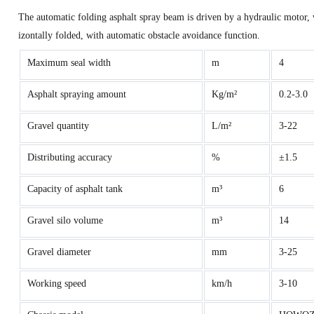
The automatic folding asphalt spray beam is driven by a hydraulic motor, 
izontally folded, with automatic obstacle avoidance function.
Maximum seal width
m
4
Asphalt spraying amount
Kg/m²
0.2-3.0
Gravel quantity
L/m²
3-22
Distributing accuracy
%
±1.5
Capacity of asphalt tank
m³
6
Gravel silo volume
m³
14
Gravel diameter
mm
3-25
Working speed
km/h
3-10