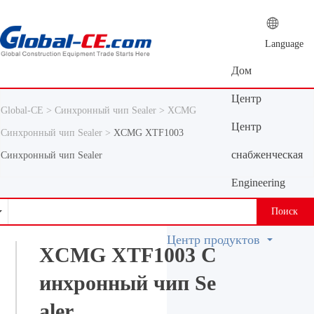
Language
Дом
Центр
Global-CE >
Синхронный чип Sealer >
XCMG
новостей
Центр
Синхронный чип Sealer >
XCMG XTF1003
продуктов
снабженческая
Синхронный чип Sealer
платформа
Engineering
Machinery
Поиск
Vocabulary
Центр продуктов
XCMG XTF1003 С
инхронный чип Se
aler