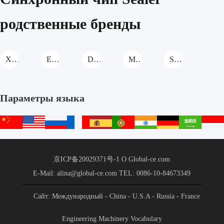
родственные бренды
XCMG Синхронный чип Sealer
EA Синхронный чип Sealer
DAGANG Синхронный чип Sealer
METONG Синхронный чип Sealer
STARRY Синхронный чип Sealer
Параметры языка
中
English
русский
français
español
português
हिन्दी
Deutsch
عربي
文
站
京ICP备20029371号-1
О Global-ce.com
E-Mail: alina@global-ce.com
TEL: 0086-10-84673349
Сайт: Международный
- China
- U.S.A
- Russia
- France
- Spain
- Portugal
- India
- Germany
- Saudi Arabia
-
Engineering Machinery Vocabulary
Indonesia