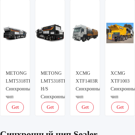
price
price
price
price
METONG
METONG
XCMG
XCMG
LMT5318TFCT
LMT5318TFCW-
XTF1403R
XTF1003
Синхронный
H/S
Синхронный
Синхронн
чип
Синхронный
чип
чип
Sealer
чип
Sealer
Sealer
Get
Get
Get
Get
Sealer
latest
latest
latest
latest
price
price
price
price
Синхронный чип Sealer