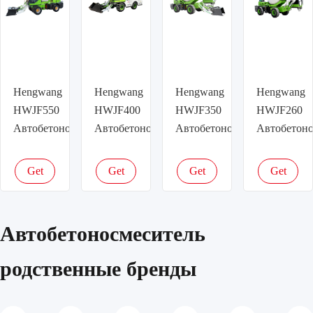
Hengwang
Hengwang
Hengwang
Hengwang
HWJF550
HWJF400
HWJF350
HWJF260
Автобетоносмеситель
Автобетоносмеситель
Автобетоносмеситель
Автобетоно
Get
Get
Get
Get
latest
latest
latest
latest
price
price
price
price
Автобетоносмеситель
родственные бренды