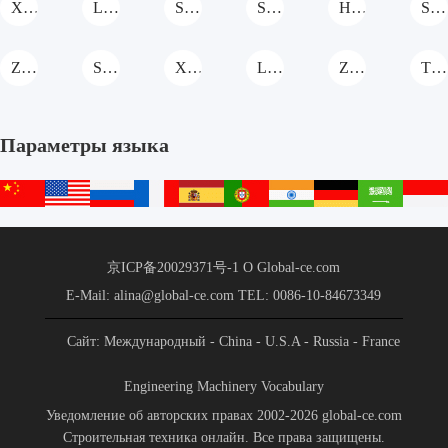
XCMG Автобетоносмеситель
LINYU Автобетоносмеситель
Sichuan Construction Machinary Автобетоносмеситель
Shanzhuang Автобетоносмеситель
Hengwang Автобетоносмеситель
SANY Автобетоносмеситель
Zoomlion Автобетоносмеситель
Shantui Автобетоносмеситель
XGMA Автобетоносмеситель
Liebherr Автобетоносмеситель
ZHONGTONG Автобетоносмеситель
TEREX Автобетоносмеситель
Параметры языка
中
English
русский
français
español
português
हिन्दी
Deutsch
عربي
文
站
京ICP备20029371号-1
О Global-ce.com
E-Mail: alina@global-ce.com
TEL: 0086-10-84673349
Сайт: Международный
- China
- U.S.A
- Russia
- France
- Spain
- Portugal
- India
- Germany
- Saudi Arabia
-
Engineering Machinery Vocabulary
Indonesia
Уведомление об авторских правах 2002-2026 global-ce.com
Строительная техника онлайн. Все права защищены.