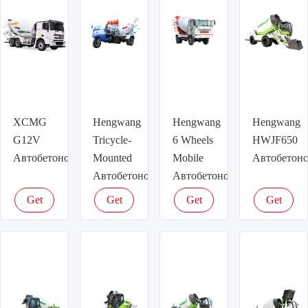
XCMG
Hengwang
Hengwang
Hengwang
G12V
Tricycle-
6 Wheels
HWJF650
Автобетоносмеситель
Mounted
Mobile
Автобетоно
Автобетоносмеситель
Автобетоносмеситель
Get
Get
Get
Get
latest
latest
latest
latest
price
price
price
price