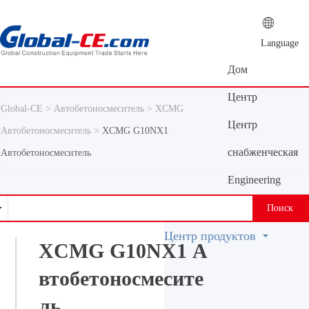
Language
Дом
Центр
Global-CE >
Автобетоносмеситель >
XCMG
новостей
Центр
Автобетоносмеситель >
XCMG G10NX1
продуктов
снабженческая
Автобетоносмеситель
платформа
Engineering
Machinery
Поиск
Vocabulary
Центр продуктов
XCMG G10NX1 А
втобетоносмесите
ль