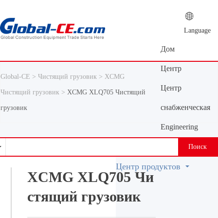
Language
Дом
Центр
Global-CE >
Чистящий грузовик >
XCMG
новостей
Центр
Чистящий грузовик >
XCMG XLQ705 Чистящий
продуктов
снабженческая
грузовик
платформа
Engineering
Machinery
Поиск
Vocabulary
Центр продуктов
XCMG XLQ705 Чи
стящий грузовик