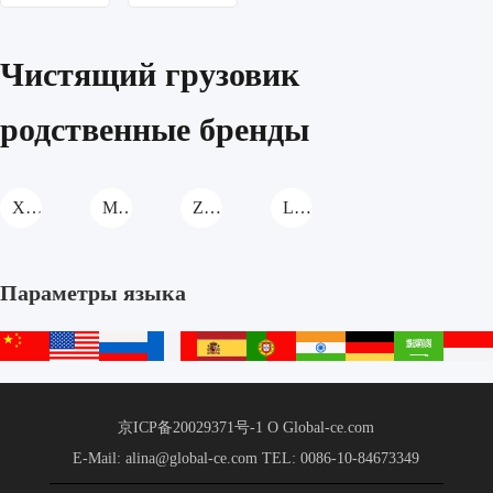
latest
latest
price
price
Чистящий грузовик
родственные бренды
XCMG Чистящий грузовик
METONG Чистящий грузовик
ZHENGZHOU YUTONG Чистящий грузовик
LGMG Чистящий грузовик
Параметры языка
中
English
русский
français
español
português
हिन्दी
Deutsch
عربي
文
站
京ICP备20029371号-1
О Global-ce.com
E-Mail: alina@global-ce.com
TEL: 0086-10-84673349