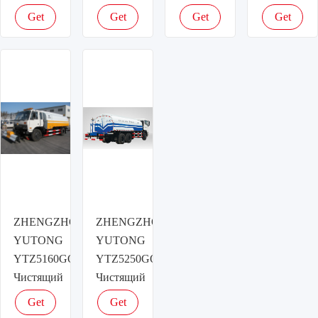
Чистящий
Get
Get
Get
Get
грузовик
latest
latest
latest
latest
price
price
price
price
ZHENGZHOU
ZHENGZHOU
YUTONG
YUTONG
YTZ5160GQX20E
YTZ5250GQX20E/F
Чистящий
Чистящий
грузовик
грузовик
Get
Get